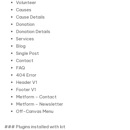
Volunteer
Causes
Cause Details
Donation
Donation Details
Services
Blog
Single Post
Contact
FAQ
404 Error
Header V1
Footer V1
Metform – Contact
Metform – Newsletter
Off-Canvas Menu
### Plugins installed with kit