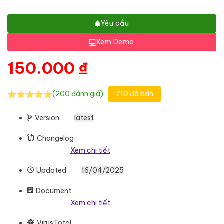
Yêu cầu
Xem Demo
150.000
₫
(200 đánh giá)
710 đã bán
Version
latest
Changelog
Xem chi tiết
Updated
16/04/2025
Document
Xem chi tiết
VirusTotal