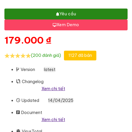
Yêu cầu
Xem Demo
179.000
₫
(200 đánh giá)
1127 đã bán
Version
latest
Changelog
Xem chi tiết
Updated
14/04/2025
Document
Xem chi tiết
VirusTotal