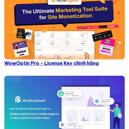
WowOptin Pro - License Key chính hãng