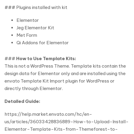
### Plugins installed with kit
Elementor
Jeg Elementor Kit
Met Form
Qi Addons for Elementor
###
How to Use Template Kits:
This is not a WordPress Theme. Template kits contain the
design data for Elementor only and are installed using the
envato Template Kit Import plugin for WordPress or
directly through Elementor.
Detailed Guide:
https://help.market.envato.com/hc/en-
us/articles/36033428836889-How-to-Upload-Install-
Elementor-Template-Kits-from-Themeforest-to-