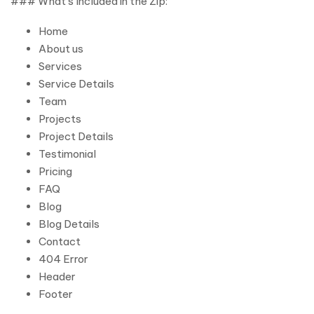
### What’s Included in the Zip:
Home
About us
Services
Service Details
Team
Projects
Project Details
Testimonial
Pricing
FAQ
Blog
Blog Details
Contact
404 Error
Header
Footer