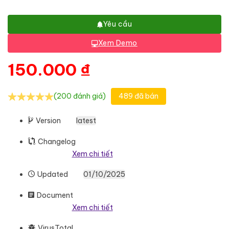
Yêu cầu
Xem Demo
150.000
₫
(200 đánh giá)
489 đã bán
Version
latest
Changelog
Xem chi tiết
Updated
01/10/2025
Document
Xem chi tiết
VirusTotal