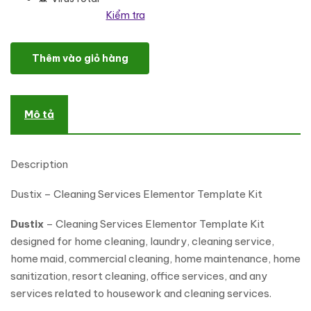
Kiểm tra
Dustix - Cleaning Services Elementor Template Kit số lượng
Thêm vào giỏ hàng
Mô tả
Description
Dustix – Cleaning Services Elementor Template Kit
Dustix
– Cleaning Services Elementor Template Kit
designed for home cleaning, laundry, cleaning service,
home maid, commercial cleaning, home maintenance, home
sanitization, resort cleaning, office services, and any
services related to housework and cleaning services.