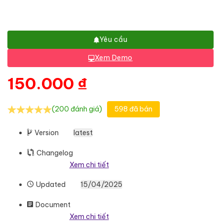
Yêu cầu
Xem Demo
150.000
₫
(200 đánh giá)
598 đã bán
Version
latest
Changelog
Xem chi tiết
Updated
15/04/2025
Document
Xem chi tiết