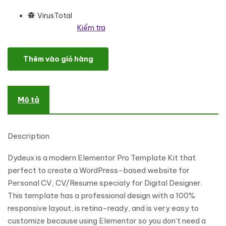
VirusTotal
Kiểm tra
Dydeux - Personal CV Digital Designer Elementor Pro Template Ki
Thêm vào giỏ hàng
Mô tả
Description
Dydeux is a modern Elementor Pro Template Kit that
perfect to create a WordPress-based website for
Personal CV, CV/Resume specialy for Digital Designer.
This template has a professional design with a 100%
responsive layout, is retina-ready, and is very easy to
customize because using Elementor so you don’t need a