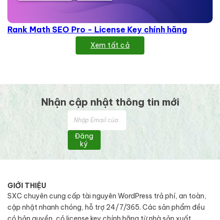
Rank Math SEO Pro - License Key chính hãng
Xem tất cả
Nhận cập nhật thông tin mới
Đăng
ký
GIỚI THIỆU
SXC chuyên cung cấp tài nguyên WordPress trả phí, an toàn,
cập nhật nhanh chóng, hỗ trợ 24/7/365. Các sản phẩm đều
có bản quyền, có license key chính hãng từ nhà sản xuất.