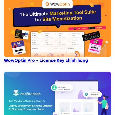
WowOptin Pro - License Key chính hãng