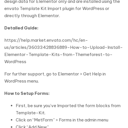
design data for Elementor only and are installed using the
envato Template Kit Import plugin for WordPress or
directly through Elementor.
Detailed Guide:
https://help.market.envato.com/hc/en-
us/articles/36033428836889-How-to-Upload-Install-
Elementor-Template-Kits-from-Themeforest-to-
WordPress
For further support, go to Elementor > Get Help in
WordPress menu.
How to Setup Forms:
First, be sure you’ve Imported the form blocks from
Template-Kit.
Click on “MetForm” > Forms in the admin menu
Click “Add New”