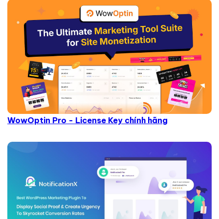
WowOptin Pro - License Key chính hãng