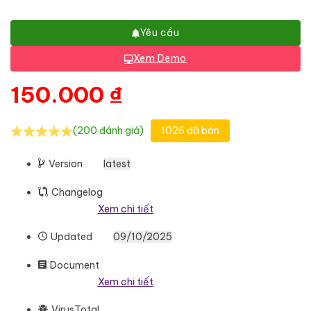
Yêu cầu
Xem Demo
150.000
₫
(200 đánh giá)
1026 đã bán
Version
latest
Changelog
Xem chi tiết
Updated
09/10/2025
Document
Xem chi tiết
VirusTotal