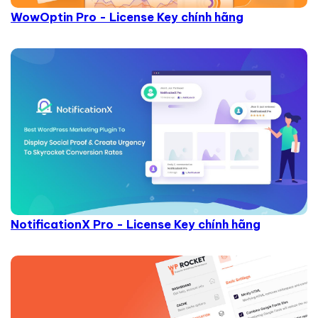
WowOptin Pro - License Key chính hãng
NotificationX Pro - License Key chính hãng