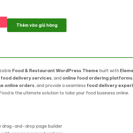
eFood – Modern Food & Restaurant WooCommerce WordPress
Thêm vào giỏ hàng
izable
Food & Restaurant WordPress Theme
built with
Elem
,
food delivery services
, and
online food ordering platforms
 online orders
, and provide a seamless
food delivery exper
Food is the ultimate solution to take your food business online.
sy drag-and-drop page builder