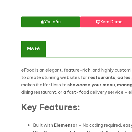
Yêu cầu
Xem Demo
Mô tả
eFood is an elegant, feature-rich, and highly custom
to create stunning websites for
restaurants
,
cafes
makes it effortless to
showcase your menu
,
manage
dining restaurant, or a fast-food delivery service – e
Key Features:
Built with
Elementor
– No coding required, ea