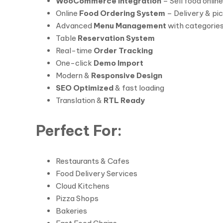
WooCommerce Integration
– Sell food onlin
Online
Food Ordering System
– Delivery & pi
Advanced
Menu Management
with categories
Table
Reservation System
Real-time
Order Tracking
One-click
Demo Import
Modern &
Responsive Design
SEO Optimized
& fast loading
Translation &
RTL Ready
Perfect For:
Restaurants & Cafes
Food Delivery Services
Cloud Kitchens
Pizza Shops
Bakeries