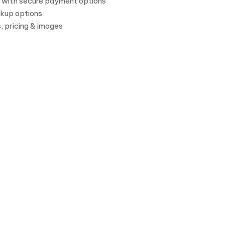
e with secure payment options
ckup options
, pricing & images