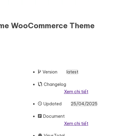
heme WooCommerce Theme
Version
latest
Changelog
Xem chi tiết
Updated
25/04/2025
Document
Xem chi tiết
VirusTotal