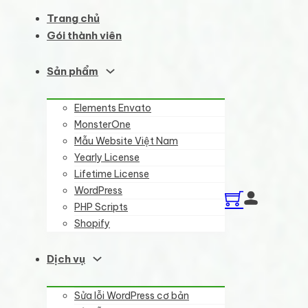
Trang chủ
Gói thành viên
Sản phẩm
Elements Envato
MonsterOne
Mẫu Website Việt Nam
Yearly License
Lifetime License
WordPress
PHP Scripts
Shopify
Dịch vụ
Sửa lỗi WordPress cơ bản