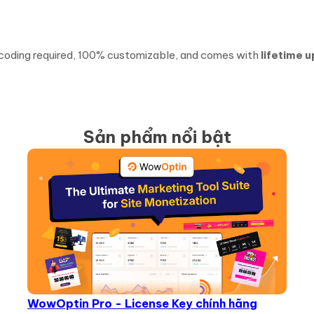
coding required, 100% customizable, and comes with
lifetime 
Sản phẩm nổi bật
WowOptin Pro - License Key chính hãng