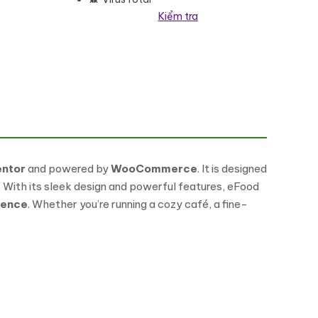
Kiểm tra
 Theme WooCommerce Theme số lượng
entor
and powered by
WooCommerce
. It is designed
. With its sleek design and powerful features, eFood
ience
. Whether you’re running a cozy café, a fine-