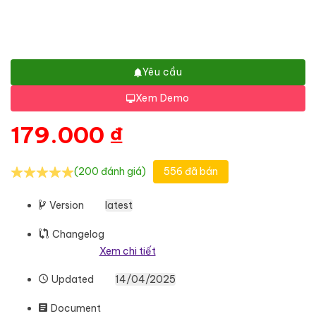
Yêu cầu
Xem Demo
179.000
₫
(200 đánh giá)
556 đã bán
Version
latest
Changelog
Xem chi tiết
Updated
14/04/2025
Document