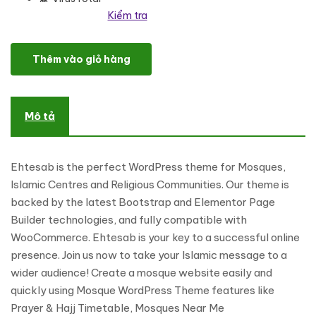
Kiểm tra
Ehtesab - Islamic Centre and Mosque WordPress Theme số lượng
Thêm vào giỏ hàng
Mô tả
Ehtesab is the perfect WordPress theme for Mosques,
Islamic Centres and Religious Communities. Our theme is
backed by the latest Bootstrap and Elementor Page
Builder technologies, and fully compatible with
WooCommerce. Ehtesab is your key to a successful online
presence. Join us now to take your Islamic message to a
wider audience! Create a mosque website easily and
quickly using Mosque WordPress Theme features like
Prayer & Hajj Timetable, Mosques Near Me