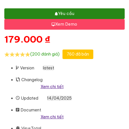
Yêu cầu
Xem Demo
179.000
₫
(200 đánh giá)
760 đã bán
Version
latest
Changelog
Xem chi tiết
Updated
14/04/2025
Document
Xem chi tiết
VirusTotal