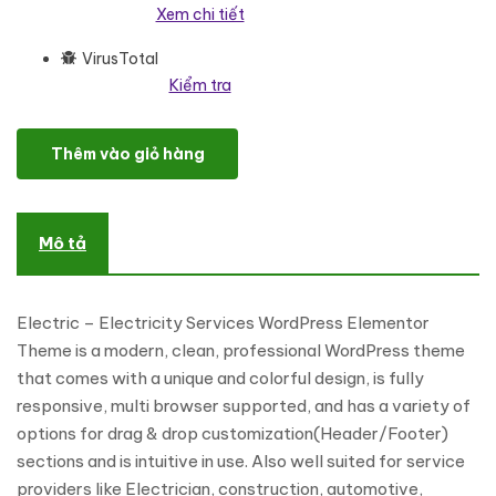
Xem chi tiết
VirusTotal
Kiểm tra
Electric - Electricity Services WordPress Elementor Theme Word
Thêm vào giỏ hàng
Mô tả
Electric – Electricity Services WordPress Elementor
Theme is a modern, clean, professional WordPress theme
that comes with a unique and colorful design, is fully
responsive, multi browser supported, and has a variety of
options for drag & drop customization(Header/Footer)
sections and is intuitive in use. Also well suited for service
providers like Electrician, construction, automotive,