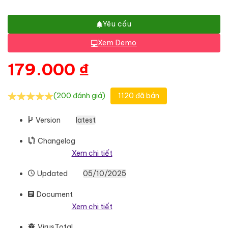
Yêu cầu
Xem Demo
179.000
₫
(200 đánh giá)
1120 đã bán
Version
latest
Changelog
Xem chi tiết
Updated
05/10/2025
Document
Xem chi tiết
VirusTotal