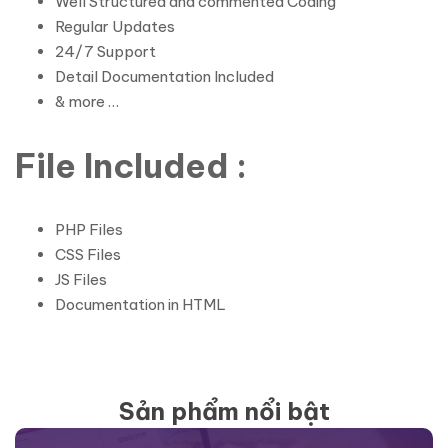
Well Structured and commented Coding
Regular Updates
24/7 Support
Detail Documentation Included
& more …
File Included :
PHP Files
CSS Files
JS Files
Documentation in HTML
Sản phẩm nổi bật