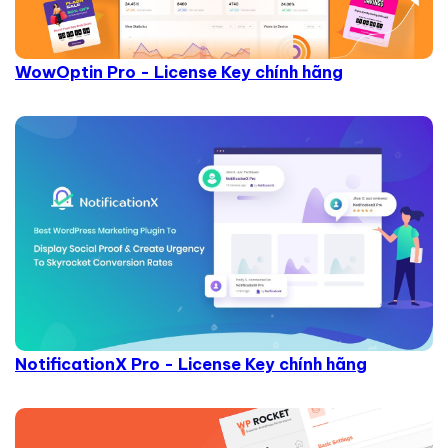
WowOptin Pro - License Key chính hãng
NotificationX Pro - License Key chính hãng