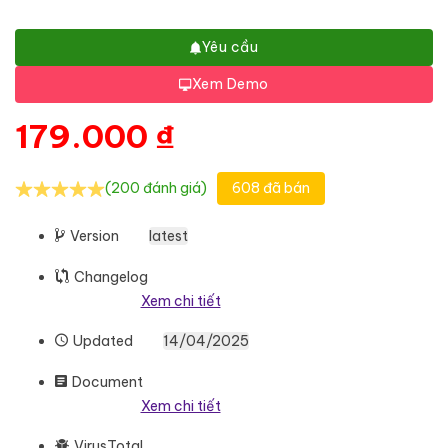
Yêu cầu
Xem Demo
179.000
₫
(200 đánh giá)
608 đã bán
Version
latest
Changelog
Xem chi tiết
Updated
14/04/2025
Document
Xem chi tiết
VirusTotal