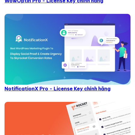
WowOptin Pro - License Key chính hãng
NotificationX Pro - License Key chính hãng