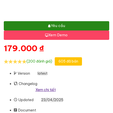
Yêu cầu
Xem Demo
179.000
₫
(200 đánh giá)
605 đã bán
Version
latest
Changelog
Xem chi tiết
Updated
23/04/2025
Document