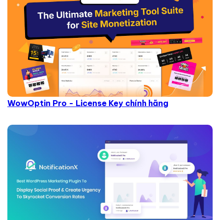
WowOptin Pro - License Key chính hãng