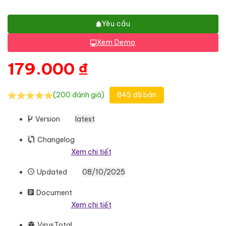
Yêu cầu
Xem Demo
179.000
₫
(200 đánh giá)
845 đã bán
Version
latest
Changelog
Xem chi tiết
Updated
08/10/2025
Document
Xem chi tiết
VirusTotal