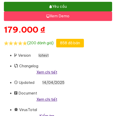
Yêu cầu
Xem Demo
179.000
₫
(200 đánh giá)
858 đã bán
Version
latest
Changelog
Xem chi tiết
Updated
14/04/2025
Document
Xem chi tiết
VirusTotal