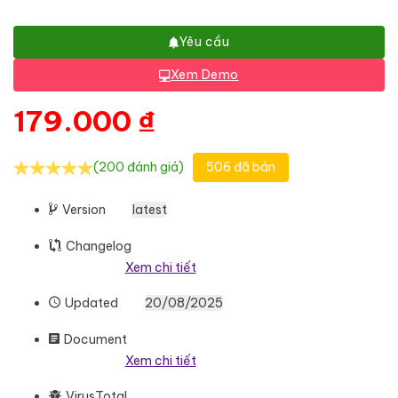
Yêu cầu
Xem Demo
179.000
₫
(200 đánh giá)
506 đã bán
Version
latest
Changelog
Xem chi tiết
Updated
20/08/2025
Document
Xem chi tiết
VirusTotal