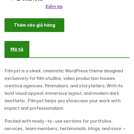
Kiểm tra
Filmyst – Creative Film Studio & Production WordPress Theme số
Thêm vào giỏ hàng
Mô tả
Filmyst is a sleek, cinematic WordPress theme designed
exclusively for film studios, video production houses,
creative agencies, filmmakers, and storytellers. With its
bold visual appeal, immersive layout, and modern dark
aesthetic, Filmyst helps you showcase your work with
impact and professionalism.
Packed with ready-to-use sections for portfolios,
services, team members, testimonials, blogs, and more —