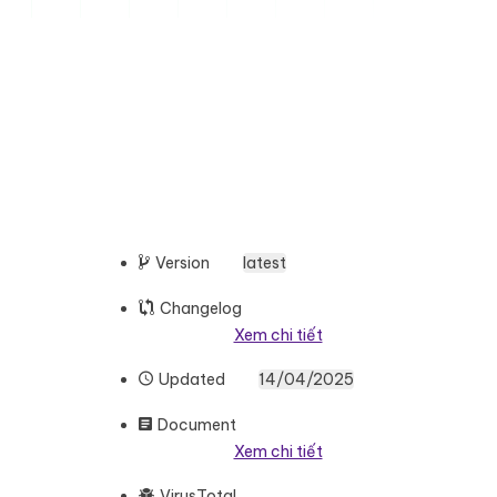
Version
latest
Changelog
Xem chi tiết
Updated
14/04/2025
Document
Xem chi tiết
VirusTotal