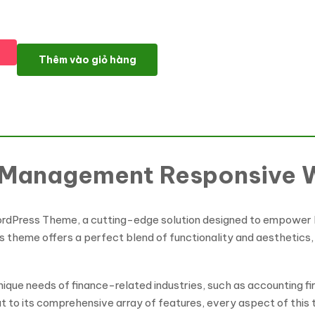
Financialpro Finance Management Responsive WordPress Theme
Thêm vào giỏ hàng
ce Management Responsive
dPress Theme, a cutting-edge solution designed to empower busi
is theme offers a perfect blend of functionality and aesthetics
unique needs of finance-related industries, such as accounting f
ut to its comprehensive array of features, every aspect of this 