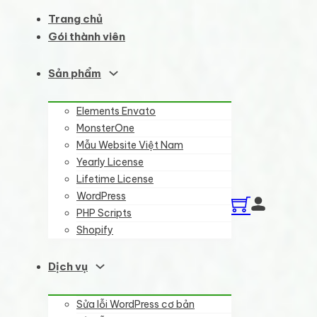
Trang chủ
Gói thành viên
Sản phẩm
Elements Envato
MonsterOne
Mẫu Website Việt Nam
Yearly License
Lifetime License
WordPress
PHP Scripts
Shopify
Dịch vụ
Sửa lỗi WordPress cơ bản