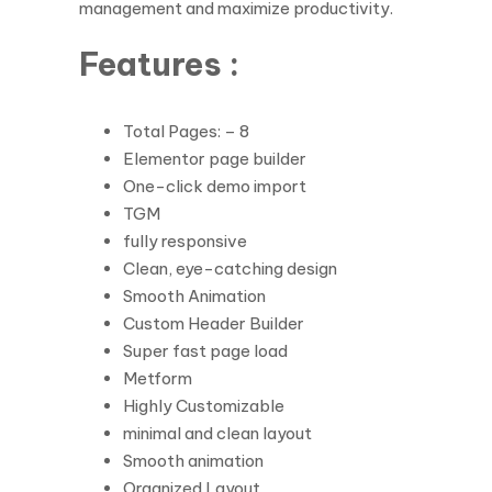
management and maximize productivity.
Features :
Total Pages: – 8
Elementor page builder
One-click demo import
TGM
fully responsive
Clean, eye-catching design
Smooth Animation
Custom Header Builder
Super fast page load
Metform
Highly Customizable
minimal and clean layout
Smooth animation
Organized Layout