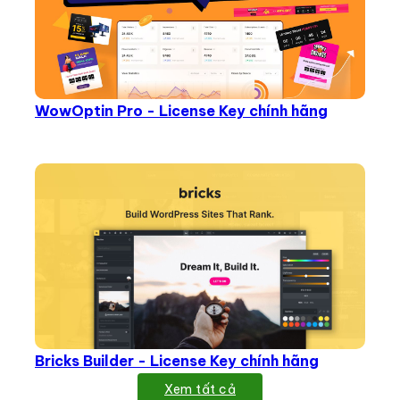
WowOptin Pro - License Key chính hãng
Bricks Builder - License Key chính hãng
Xem tất cả