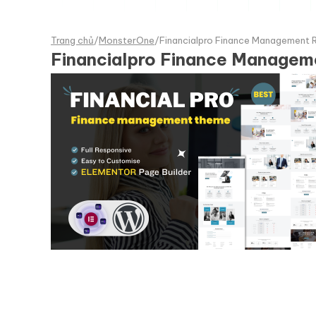
Trang chủ
/
MonsterOne
/
Financialpro Finance Management
Financialpro Finance Manage