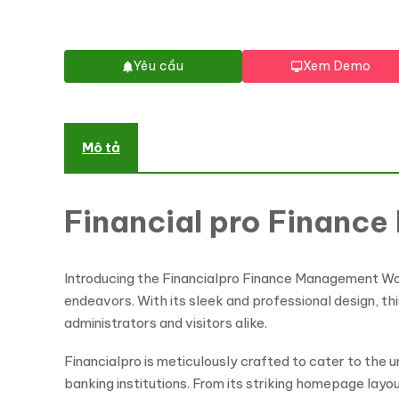
Yêu cầu
Xem Demo
Mô tả
Financial pro Finan
Introducing the Financialpro Finance Management Wor
endeavors. With its sleek and professional design, th
administrators and visitors alike.
Financialpro is meticulously crafted to cater to the 
banking institutions. From its striking homepage layo