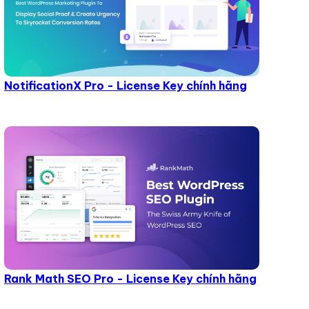
NotificationX Pro - License Key chính hãng
Rank Math SEO Pro - License Key chính hãng