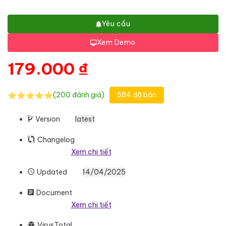
Yêu cầu
Xem Demo
179.000
₫
(200 đánh giá)
584 đã bán
Version
latest
Changelog
Xem chi tiết
Updated
14/04/2025
Document
Xem chi tiết
VirusTotal