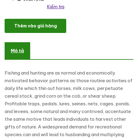
Kiểm tra
Fisclub - Fishing & Hunting WordPress Theme số lượng
Thêm vào giỏ hàng
Mô tả
Fishing and hunting are as normal and economically
motivated behavior patterns as those routine activities of
daily life which thin out horses, milk cows, perpetuate
cereal stock, grind corn on the cob, or shear sheep.
Profitable traps, pedals, lures, seines, nets, cages, ponds,
and levees, some natural and many contrived, accentuate
the same motive that leads individuals to harvest other
gifts of nature. A widespread demand for recreational
species can and will lead to husbanding and multiplying