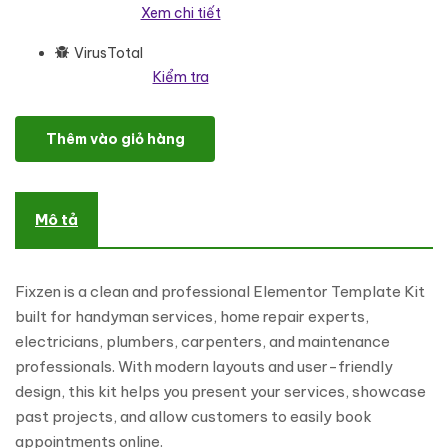
Xem chi tiết
VirusTotal
Kiểm tra
Fixzen – Handyman & Home Repair Service Elementor Template Ki
Thêm vào giỏ hàng
Mô tả
Fixzen is a clean and professional Elementor Template Kit
built for handyman services, home repair experts,
electricians, plumbers, carpenters, and maintenance
professionals. With modern layouts and user-friendly
design, this kit helps you present your services, showcase
past projects, and allow customers to easily book
appointments online.