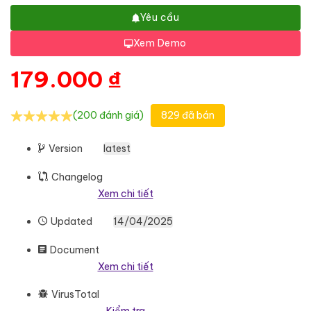
Yêu cầu
Xem Demo
179.000
₫
(200 đánh giá)
829 đã bán
Version
latest
Changelog
Xem chi tiết
Updated
14/04/2025
Document
Xem chi tiết
VirusTotal