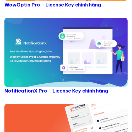
WowOptin Pro - License Key chính hãng
NotificationX Pro - License Key chính hãng