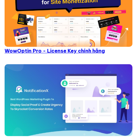
WowOptin Pro - License Key chính hãng