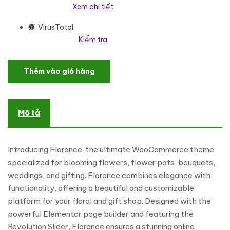
Xem chi tiết
VirusTotal
Kiểm tra
Florance - Crafted WooCommerce Theme For Flowering & Crafts 
Thêm vào giỏ hàng
Mô tả
Introducing Florance: the ultimate WooCommerce theme
specialized for blooming flowers, flower pots, bouquets,
weddings, and gifting. Florance combines elegance with
functionality, offering a beautiful and customizable
platform for your floral and gift shop. Designed with the
powerful Elementor page builder and featuring the
Revolution Slider, Florance ensures a stunning online