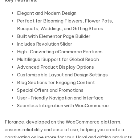
Elegant and Modern Design
Perfect for Blooming Flowers, Flower Pots,
Bouquets, Weddings, and Gifting Stores
Built with Elementor Page Builder
Includes Revolution Slider
High-Converting eCommerce Features
Multilingual Support for Global Reach
Advanced Product Display Options
Customizable Layout and Design Settings
Blog Sections for Engaging Content
Special Offers and Promotions
User-Friendly Navigation and Interface
Seamless Integration with WooCommerce
Florance, developed on the WooCommerce platform,
ensures reliability and ease of use, helping you create a
captivating online store for your floral and gifting products.