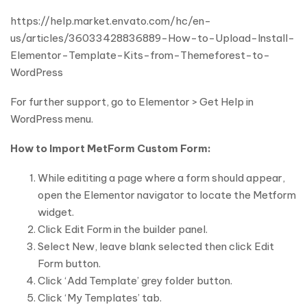
https://help.market.envato.com/hc/en-
us/articles/36033428836889-How-to-Upload-Install-
Elementor-Template-Kits-from-Themeforest-to-
WordPress
For further support, go to Elementor > Get Help in
WordPress menu.
How to Import MetForm Custom Form:
While edititing a page where a form should appear,
open the Elementor navigator to locate the Metform
widget.
Click Edit Form in the builder panel.
Select New, leave blank selected then click Edit
Form button.
Click ‘Add Template’ grey folder button.
Click ‘My Templates’ tab.