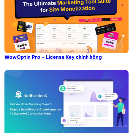
WowOptin Pro - License Key chính hãng