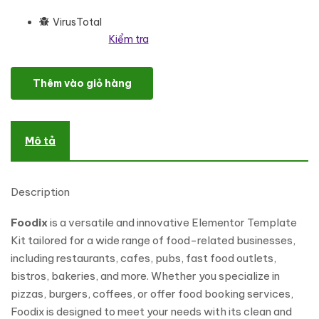
VirusTotal
Kiểm tra
Foodix - Fast Foods & Restaurants Elementor Template Kit số lư
Thêm vào giỏ hàng
Mô tả
Description
Foodix
is a versatile and innovative Elementor Template
Kit tailored for a wide range of food-related businesses,
including restaurants, cafes, pubs, fast food outlets,
bistros, bakeries, and more. Whether you specialize in
pizzas, burgers, coffees, or offer food booking services,
Foodix is designed to meet your needs with its clean and