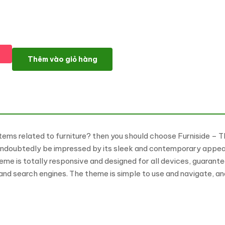
Furniside - Furniture and Interior Premium WooCommerce El
Thêm vào giỏ hàng
 items related to furniture? then you should choose Furniside 
ndoubtedly be impressed by its sleek and contemporary appeara
e is totally responsive and designed for all devices, guarante
 and search engines. The theme is simple to use and navigate, a