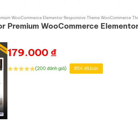
ior Premium WooCommerce Elementor Responsive Theme WooCommerce T
terior Premium WooCommerce Element
179.000
₫
(200 đánh giá)
854 đã bán