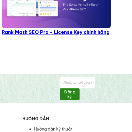
Rank Math SEO Pro - License Key chính hãng
Đăng
ký
HƯỚNG DẪN
Hướng dẫn kỹ thuật