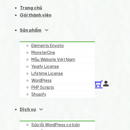
Trang chủ
Gói thành viên
Sản phẩm
Elements Envato
MonsterOne
Mẫu Website Việt Nam
Yearly License
Lifetime License
WordPress
PHP Scripts
Shopify
Dịch vụ
Sửa lỗi WordPress cơ bản