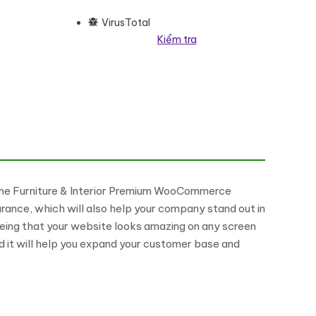
VirusTotal
Kiểm tra
ementor Responsive Theme WooCommerce Theme số lượng
– The Furniture & Interior Premium WooCommerce
nce, which will also help your company stand out in
eing that your website looks amazing on any screen
nd it will help you expand your customer base and