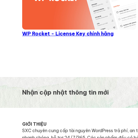
WP Rocket - License Key chính hãng
Nhận cập nhật thông tin mới
GIỚI THIỆU
SXC chuyên cung cấp tài nguyên WordPress trả phí, an 
nhanh chóng, hỗ trợ 24/7/365. Các sản phẩm đều có b