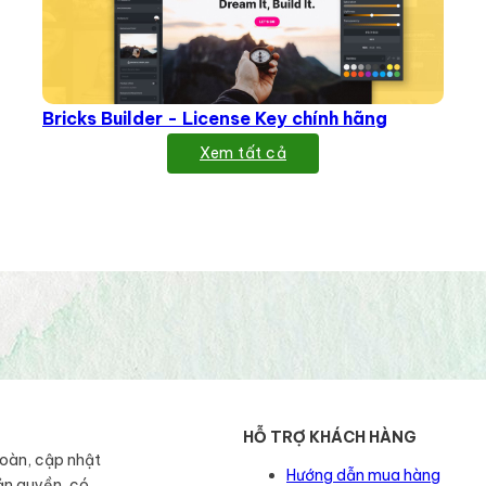
Bricks Builder - License Key chính hãng
Xem tất cả
HỖ TRỢ KHÁCH HÀNG
toàn, cập nhật
Hướng dẫn mua hàng
ản quyền, có