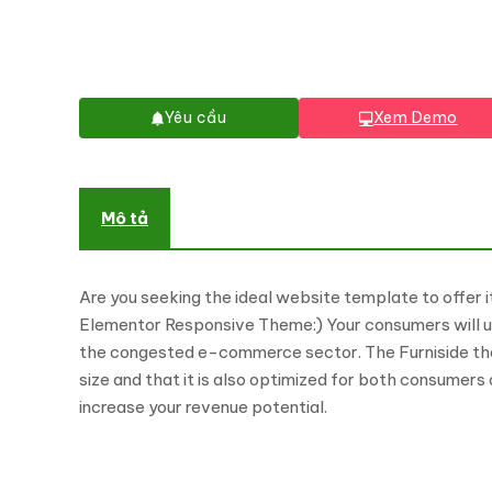
Yêu cầu
Xem Demo
Mô tả
Are you seeking the ideal website template to offer
Elementor Responsive Theme:) Your consumers will u
the congested e-commerce sector. The Furniside them
size and that it is also optimized for both consumers
increase your revenue potential.