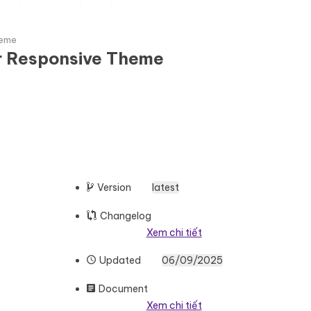
heme
or Responsive Theme
Version
latest
Changelog
Xem chi tiết
Updated
06/09/2025
Document
Xem chi tiết