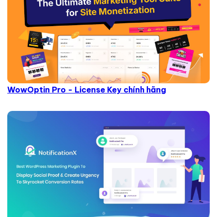
WowOptin Pro - License Key chính hãng