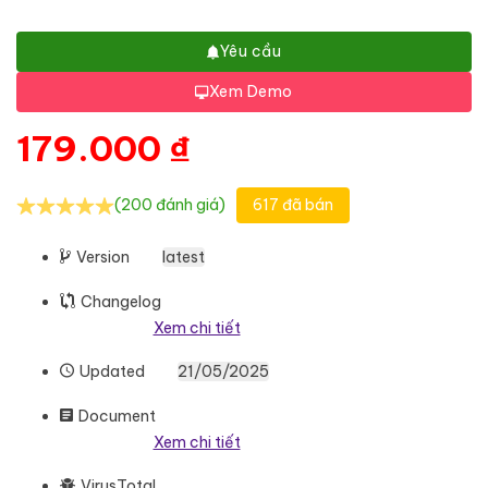
Yêu cầu
Xem Demo
179.000
₫
(200 đánh giá)
617 đã bán
Version
latest
Changelog
Xem chi tiết
Updated
21/05/2025
Document
Xem chi tiết
VirusTotal