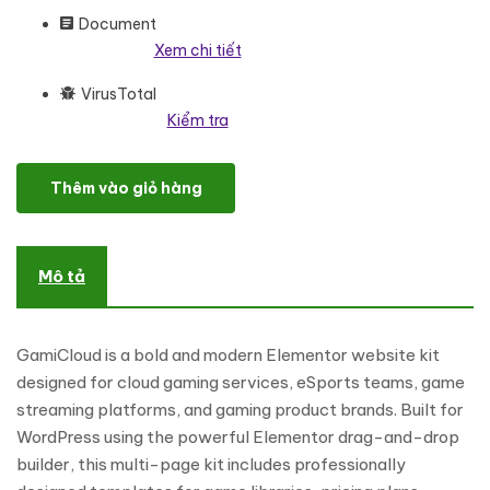
Document
Xem chi tiết
VirusTotal
Kiểm tra
GamiCloud – Elementor Website Kit for Cloud Gaming, eSports &
Thêm vào giỏ hàng
Mô tả
GamiCloud is a bold and modern Elementor website kit
designed for cloud gaming services, eSports teams, game
streaming platforms, and gaming product brands. Built for
WordPress using the powerful Elementor drag-and-drop
builder, this multi-page kit includes professionally