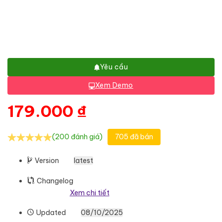
Yêu cầu
Xem Demo
179.000
₫
(200 đánh giá)
705 đã bán
Version
latest
Changelog
Xem chi tiết
Updated
08/10/2025