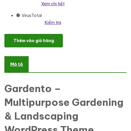
Xem chi tiết
VirusTotal
Kiểm tra
Gardento - Multipurpose Gardening & Landscaping WordPress T
Thêm vào giỏ hàng
Mô tả
Gardento –
Multipurpose Gardening
& Landscaping
WordPress Theme