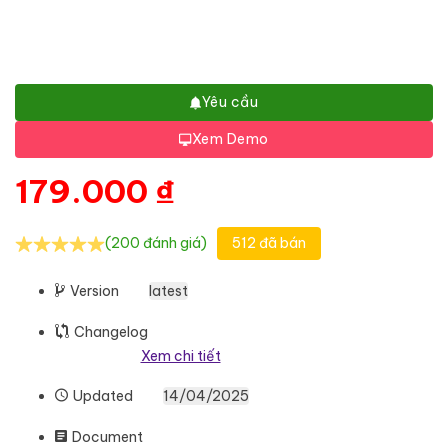
Yêu cầu
Xem Demo
179.000
₫
(200 đánh giá)
512 đã bán
Version
latest
Changelog
Xem chi tiết
Updated
14/04/2025
Document