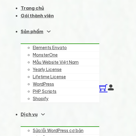
Trang chủ
Gói thành viên
Sản phẩm
Elements Envato
MonsterOne
Mẫu Website Việt Nam
Yearly License
Lifetime License
WordPress
PHP Scripts
Shopify
Dịch vụ
Sửa lỗi WordPress cơ bản