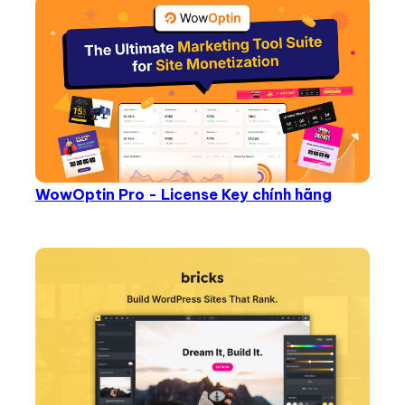
WowOptin Pro - License Key chính hãng