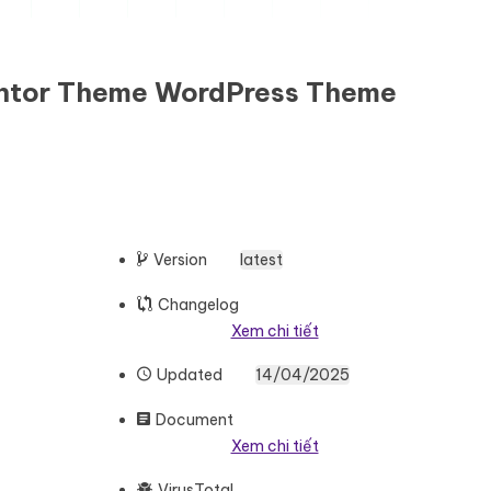
mentor Theme WordPress Theme
Version
latest
Changelog
Xem chi tiết
Updated
14/04/2025
Document
Xem chi tiết
VirusTotal