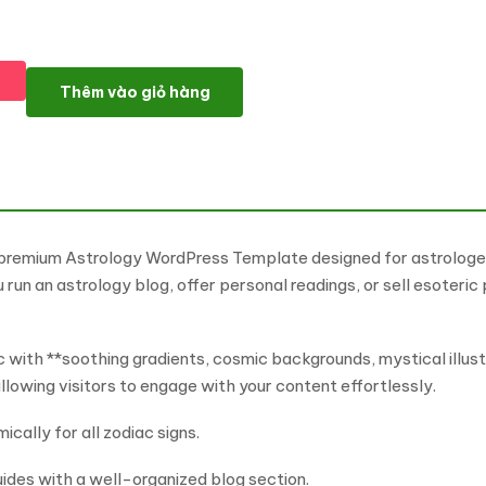
Geminiz - Horoscope, Astrology & Fortune Telling WordPress 
Thêm vào giỏ hàng
premium Astrology WordPress Template designed for astrologers
run an astrology blog, offer personal readings, or sell esoteric
c with **soothing gradients, cosmic backgrounds, mystical illus
llowing visitors to engage with your content effortlessly.
cally for all zodiac signs.
guides with a well-organized blog section.