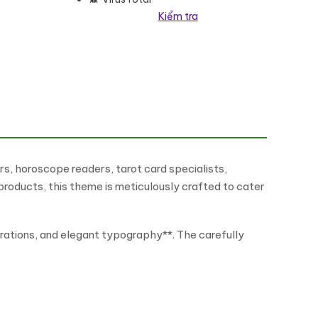
Kiểm tra
Elementor Theme WordPress Theme số lượng
, horoscope readers, tarot card specialists,
 products, this theme is meticulously crafted to cater
trations, and elegant typography**. The carefully