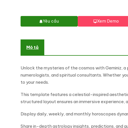
Yêu cầu
Xem Demo
Mô tả
Unlock the mysteries of the cosmos with Geminiz, a 
numerologists, and spiritual consultants. Whether you 
to your needs.
This template features a celestial-inspired aestheti
structured layout ensures an immersive experience, a
Display daily, weekly, and monthly horoscopes dynami
Share in-depth astrology insights, predictions, and 