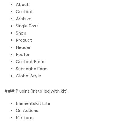
About
Contact
Archive
Single Post
Shop
Product
Header
Footer
Contact Form
Subscribe Form
Global Style
### Plugins (installed with kit)
ElementsKit Lite
Qi-Addons
Metform