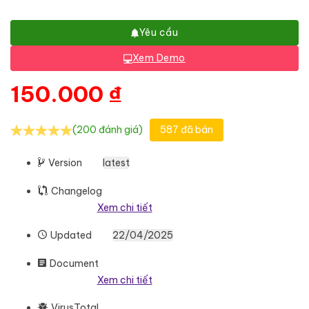
Yêu cầu
Xem Demo
150.000
₫
(200 đánh giá)
587 đã bán
Version
latest
Changelog
Xem chi tiết
Updated
22/04/2025
Document
Xem chi tiết
VirusTotal