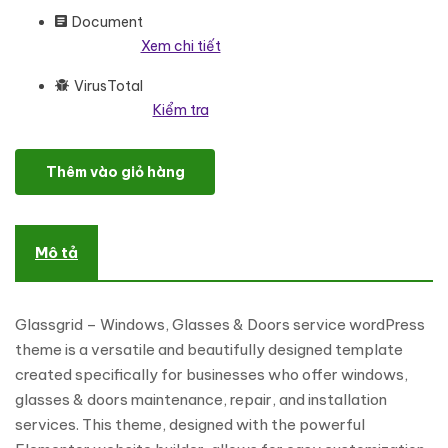
Document
Xem chi tiết
VirusTotal
Kiểm tra
Glassgrid - Windows, Glasses and Doors Services Elementor Wo
Thêm vào giỏ hàng
Mô tả
Glassgrid – Windows, Glasses & Doors service wordPress
theme is a versatile and beautifully designed template
created specifically for businesses who offer windows,
glasses & doors maintenance, repair, and installation
services. This theme, designed with the powerful