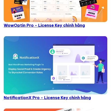
WowOptin Pro - License Key chính hãng
NotificationX Pro - License Key chính hãng