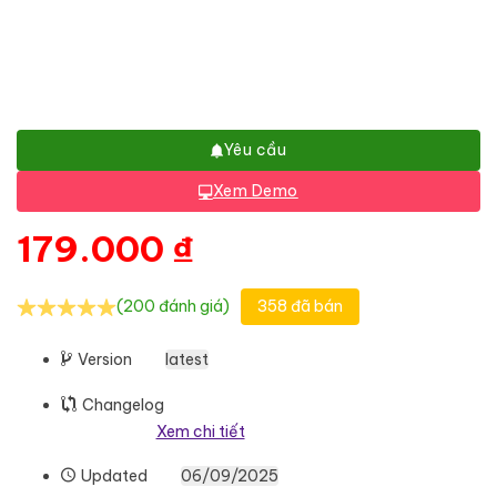
Yêu cầu
Xem Demo
179.000
₫
(200 đánh giá)
358 đã bán
Version
latest
Changelog
Xem chi tiết
Updated
06/09/2025