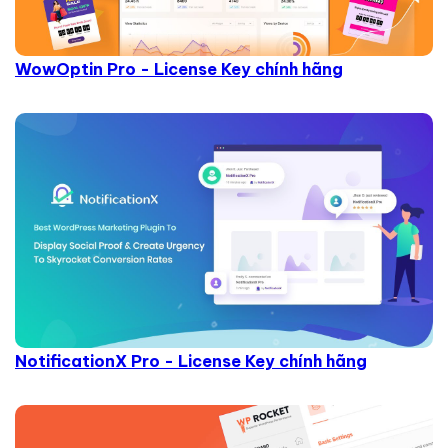
WowOptin Pro - License Key chính hãng
NotificationX Pro - License Key chính hãng