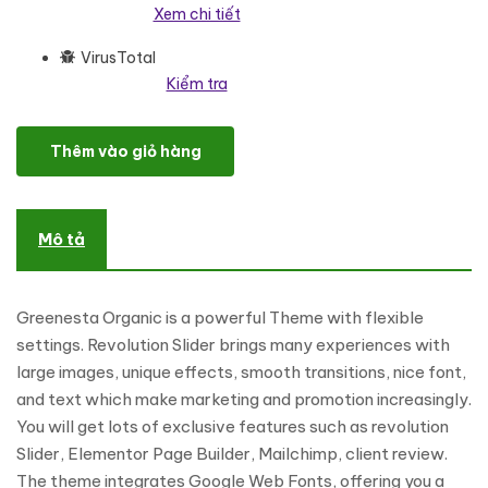
Xem chi tiết
VirusTotal
Kiểm tra
Greenesta Organic - Food & Grocery Store WooCommerce Them
Thêm vào giỏ hàng
Mô tả
Greenesta Organic is a powerful Theme with flexible
settings. Revolution Slider brings many experiences with
large images, unique effects, smooth transitions, nice font,
and text which make marketing and promotion increasingly.
You will get lots of exclusive features such as revolution
Slider, Elementor Page Builder, Mailchimp, client review.
The theme integrates Google Web Fonts, offering you a