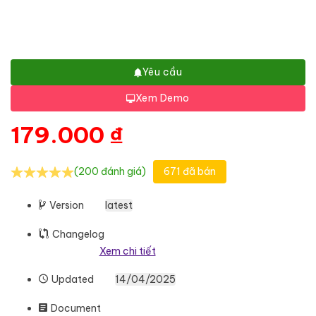
Yêu cầu
Xem Demo
179.000
₫
(200 đánh giá)
671 đã bán
Version
latest
Changelog
Xem chi tiết
Updated
14/04/2025
Document