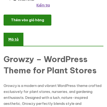
Kiểm tra
Growzy - Cactus Plant Shop WordPress Theme số lượng
Thêm vào giỏ hàng
Mô tả
Growzy – WordPress
Theme for Plant Stores
Growzy is a modern and vibrant WordPress theme crafted
exclusively for plant stores, nurseries, and gardening
enthusiasts. Designed with a lush, nature-inspired
aesthetic, Growzy perfectly blends style and