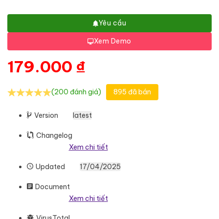
Yêu cầu
Xem Demo
179.000
₫
(200 đánh giá)
895 đã bán
Version
latest
Changelog
Xem chi tiết
Updated
17/04/2025
Document
Xem chi tiết
VirusTotal