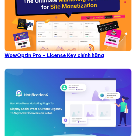
WowOptin Pro - License Key chính hãng