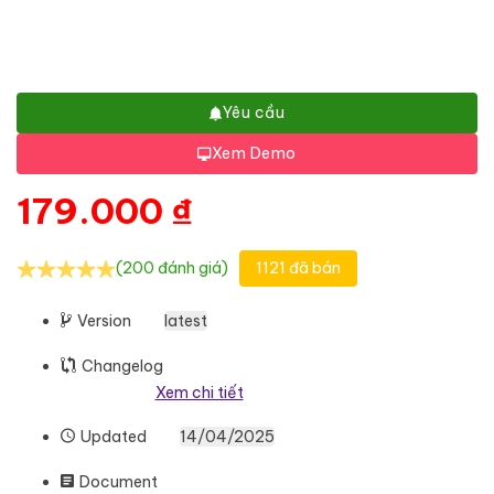
Yêu cầu
Xem Demo
179.000
₫
(200 đánh giá)
1121 đã bán
Version
latest
Changelog
Xem chi tiết
Updated
14/04/2025
Document