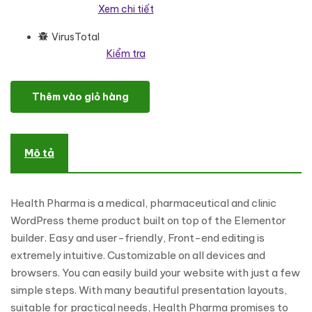
Xem chi tiết
VirusTotal
Kiểm tra
Health Pharma – Elementor Medicine Shop & Clinic WordPress Th
Thêm vào giỏ hàng
Mô tả
Health Pharma is a medical, pharmaceutical and clinic
WordPress theme product built on top of the Elementor
builder. Easy and user-friendly, Front-end editing is
extremely intuitive. Customizable on all devices and
browsers. You can easily build your website with just a few
simple steps. With many beautiful presentation layouts,
suitable for practical needs, Health Pharma promises to