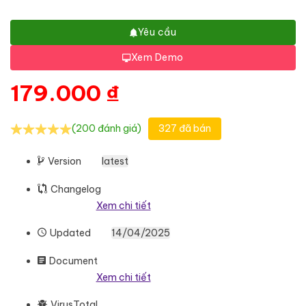
Yêu cầu
Xem Demo
179.000
₫
(200 đánh giá)
327 đã bán
Version
latest
Changelog
Xem chi tiết
Updated
14/04/2025
Document
Xem chi tiết
VirusTotal