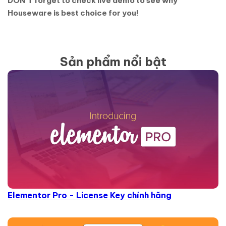
DON’T forget to check live demo to see why
Houseware is best choice for you!
Sản phẩm nổi bật
Elementor Pro - License Key chính hãng