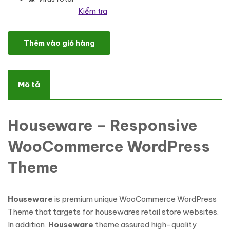
Kiểm tra
Houseware - Responsive WooCommerce Theme số lượng
Thêm vào giỏ hàng
Mô tả
Houseware – Responsive
WooCommerce WordPress
Theme
Houseware
is premium unique WooCommerce WordPress
Theme that targets for housewares retail store websites.
In addition,
Houseware
theme assured high-quality