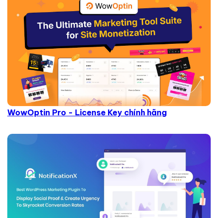
WowOptin Pro - License Key chính hãng