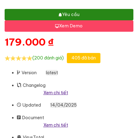
Yêu cầu
Xem Demo
179.000
₫
(200 đánh giá)
405 đã bán
Version
latest
Changelog
Xem chi tiết
Updated
14/04/2025
Document
Xem chi tiết
VirusTotal