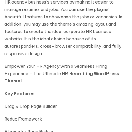
HR agency business’s services by making it easier to
manage resumes and jobs. You can use the plugins’
beautiful features to showcase the jobs or vacancies. In
addition, you may use the theme’s amazing layout and
features to create the ideal corporate HR business
website. It is the ideal choice because of its
autoresponders, cross-browser compatibility, and fully
responsive design.
Empower Your HR Agency with a Seamless Hiring
Experience – The Ultimate
HR Recruiting WordPress
Theme!
Key Features
Drag & Drop Page Builder
Redux Framework
Elementor Page Builder