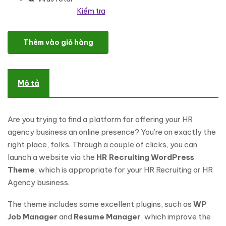
Kiểm tra
HR Recruiting Elementor WordPress Theme số lượng
Thêm vào giỏ hàng
Mô tả
Are you trying to find a platform for offering your HR
agency business an online presence? You’re on exactly the
right place, folks. Through a couple of clicks, you can
launch a website via the
HR Recruiting WordPress
Theme
, which is appropriate for your HR Recruiting or HR
Agency business.
The theme includes some excellent plugins, such as
WP
Job Manager
and
Resume Manager
, which improve the