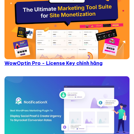
WowOptin Pro - License Key chính hãng