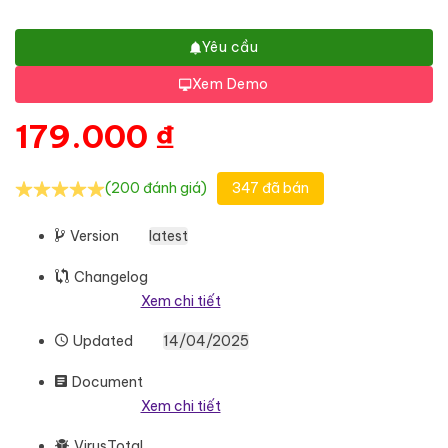
Yêu cầu
Xem Demo
179.000
₫
(200 đánh giá)
347 đã bán
Version
latest
Changelog
Xem chi tiết
Updated
14/04/2025
Document
Xem chi tiết
VirusTotal