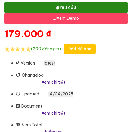
Yêu cầu
Xem Demo
179.000
₫
(200 đánh giá)
964 đã bán
Version
latest
Changelog
Xem chi tiết
Updated
14/04/2025
Document
Xem chi tiết
VirusTotal