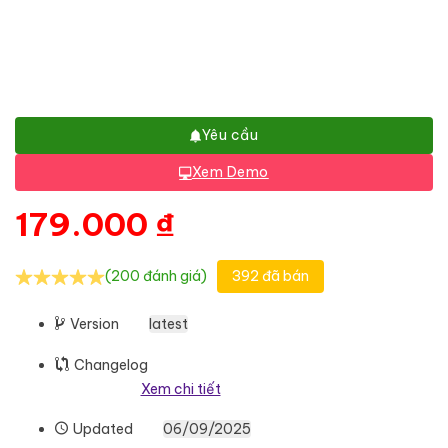
Yêu cầu
Xem Demo
179.000
₫
(200 đánh giá)
392 đã bán
Version
latest
Changelog
Xem chi tiết
Updated
06/09/2025