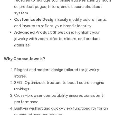
features to manage your online store efficiently, such
as product pages, filters, and a secure checkout
system.
Customizable Design
: Easily modify colors, fonts,
and layouts to reflect your brand’s identity.
Advanced Product Showcase
: Highlight your
jewelry with zoom effects, sliders, and product
galleries.
Why Choose Jewels?
Elegant and modern design tailored for jewelry
stores.
SEO-Optimized structure to boost search engine
rankings.
Cross-browser compatibility ensures consistent
performance.
Built-in wishlist and quick-view functionality for an
enhanced user experience.