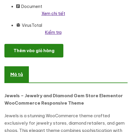
Document
Xem chi tiết
VirusTotal
Kiểm tra
Jewels - Jewelry and Diamond Gem Store Elementor WooComm
Thêm vào giỏ hàng
Mô tả
Jewels – Jewelry and Diamond Gem Store Elementor
WooCommerce Responsive Theme
Jewels is a stunning WooCommerce theme crafted
exclusively for jewelry stores, diamond retailers, and gem
shops. This elegant theme combines sophistication with