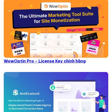
WowOptin Pro - License Key chính hãng