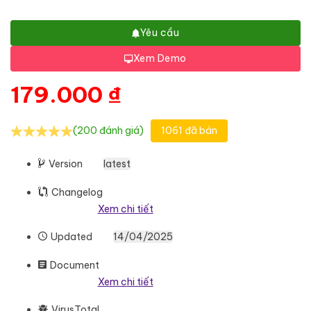
Yêu cầu
Xem Demo
179.000
₫
(200 đánh giá)
1061 đã bán
Version
latest
Changelog
Xem chi tiết
Updated
14/04/2025
Document
Xem chi tiết
VirusTotal