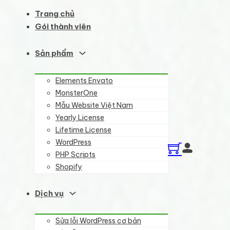
Trang chủ
Gói thành viên
Sản phẩm
Elements Envato
MonsterOne
Mẫu Website Việt Nam
Yearly License
Lifetime License
WordPress
PHP Scripts
Shopify
Dịch vụ
Sửa lỗi WordPress cơ bản