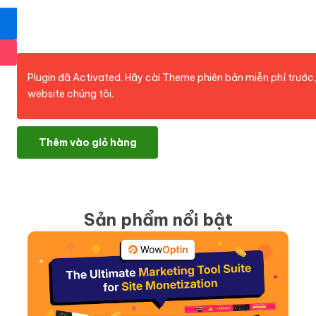
Plugin đã Activated. Hãy cài Theme phiên bản miễn phí trước,
website chúng tôi.
Kadence Pro v1.1.19 + Blocks Pro v2.8.14 + Child Theme Builder v
Thêm vào giỏ hàng
Sản phẩm nổi bật