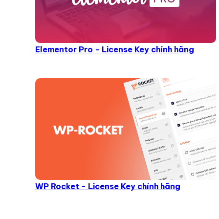
Elementor Pro - License Key chính hãng
WP Rocket - License Key chính hãng