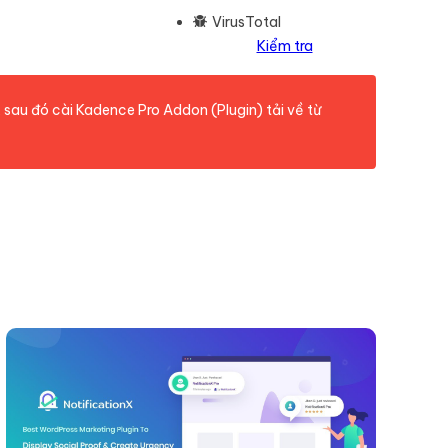
VirusTotal
Kiểm tra
 sau đó cài Kadence Pro Addon (Plugin) tải về từ
1.0.9 số lượng