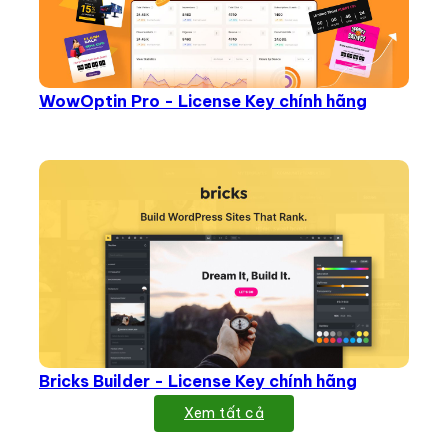
WowOptin Pro - License Key chính hãng
Bricks Builder - License Key chính hãng
Xem tất cả