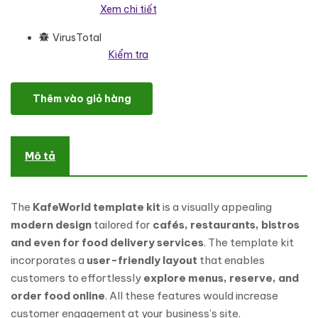
Xem chi tiết
VirusTotal
Kiểm tra
KafeWorld - Food and Restaurant Website Elementor Template Kit
Thêm vào giỏ hàng
Mô tả
The
KafeWorld template kit
is a visually appealing
modern design
tailored for
cafés, restaurants, bistros
and even for food delivery services
. The template kit
incorporates a
user-friendly layout
that enables
customers to effortlessly
explore menus, reserve, and
order food online
. All these features would increase
customer engagement at your business’s site.