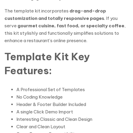
The template kit incorporates
drag-and-drop
customization and totally responsive pages
. If you
serve
gourmet cuisine, fast food, or specialty coffee
,
this kit stylishly and functionally simplifies solutions to
enhance a restaurant’s online presence.
Template Kit Key
Features:
A Professional Set of Templates
No Coding Knowledge
Header & Footer Builder Included
A single Click Demo Import
Interesting Classic and Clean Design
Clear and Clean Layout