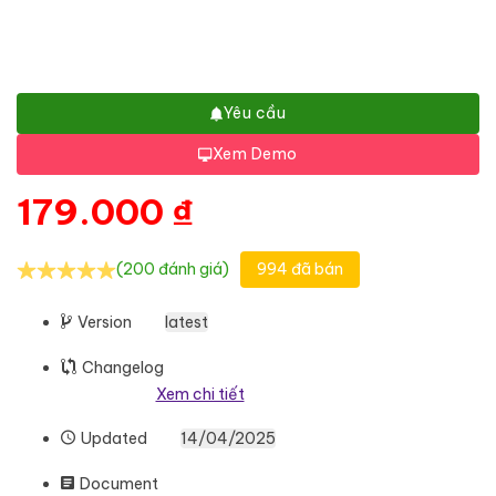
Yêu cầu
Xem Demo
179.000
₫
(200 đánh giá)
994 đã bán
Version
latest
Changelog
Xem chi tiết
Updated
14/04/2025
Document