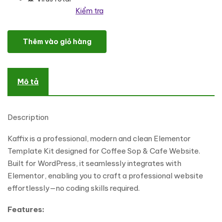
Kiểm tra
Kaffix - Coffee Shop & Cafe Elementor Template Kit số lượng
Thêm vào giỏ hàng
Mô tả
Description
Kaffix is a professional, modern and clean Elementor
Template Kit designed for Coffee Sop & Cafe Website.
Built for WordPress, it seamlessly integrates with
Elementor, enabling you to craft a professional website
effortlessly—no coding skills required.
Features: