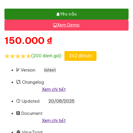
Yêu cầu
Xem Demo
150.000
₫
(200 đánh giá)
342 đã bán
Version
latest
Changelog
Xem chi tiết
Updated
20/08/2025
Document
Xem chi tiết
VirusTotal