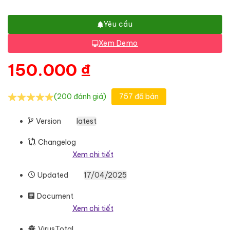
Yêu cầu
Xem Demo
150.000
₫
(200 đánh giá)
757 đã bán
Version
latest
Changelog
Xem chi tiết
Updated
17/04/2025
Document
Xem chi tiết
VirusTotal