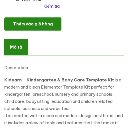
Kiểm tra
Kidearn - Kindergarten & Baby Care Elementor Template Kit số l
Thêm vào giỏ hàng
Mô tả
Description
Kidearn – Kindergarten & Baby Care Template Kit
is a
modern and clean Elementor Template Kit perfect for
kindergarten, preschool, nursery and primary schools,
child care, babysitting, education and children related
schools, business and websites.
It is created with a clean and modern design aesthetic, and
it includes a slew of tools and features that that make it