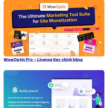
WowOptin Pro - License Key chính hãng