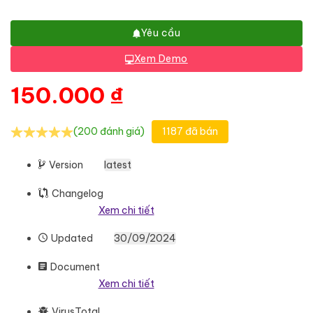
Yêu cầu
Xem Demo
150.000
₫
(200 đánh giá)
1187 đã bán
Version
latest
Changelog
Xem chi tiết
Updated
30/09/2024
Document
Xem chi tiết
VirusTotal