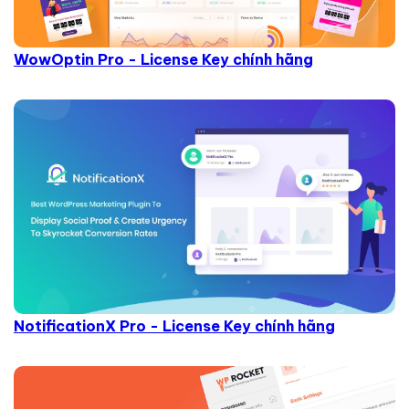
WowOptin Pro - License Key chính hãng
NotificationX Pro - License Key chính hãng