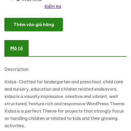
Kiểm tra
Kidsa - Kindergarten & School WordPress Theme số lượng
Thêm vào giỏ hàng
Mô tả
Description
Kidsa-Crafted for kindergarten and preschool, child care
and nursery, education and children related endeavors,
kidsa is a visually impressive, creative and vibrant, well
structured, feature rich and responsive WordPress Theme.
Kidsa is a perfect Theme for projects that strongly focus
on handling children or related to kids and their growing
activities.