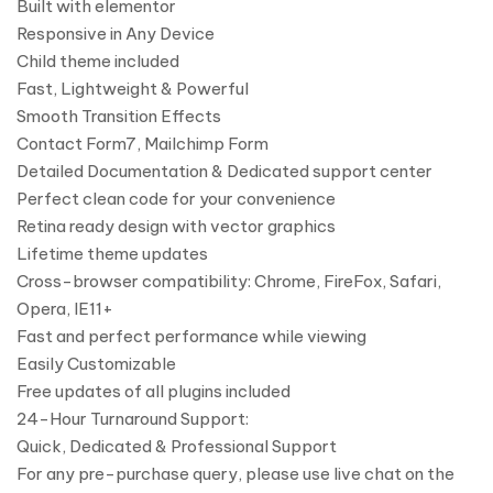
Built with elementor
Responsive in Any Device
Child theme included
Fast, Lightweight & Powerful
Smooth Transition Effects
Contact Form7, Mailchimp Form
Detailed Documentation & Dedicated support center
Perfect clean code for your convenience
Retina ready design with vector graphics
Lifetime theme updates
Cross-browser compatibility: Chrome, FireFox, Safari,
Opera, IE11+
Fast and perfect performance while viewing
Easily Customizable
Free updates of all plugins included
24-Hour Turnaround Support:
Quick, Dedicated & Professional Support
For any pre-purchase query, please use live chat on the