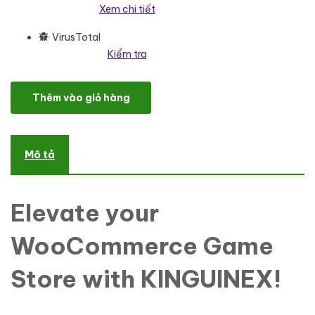
Xem chi tiết
VirusTotal
Kiểm tra
KINGUINEX - WooCommerce Plugin to get Game Data WordPress 
Thêm vào giỏ hàng
Mô tả
Elevate your
WooCommerce Game
Store with KINGUINEX!