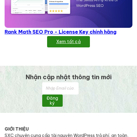
Rank Math SEO Pro - License Key chính hãng
Xem tất cả
Nhận cập nhật thông tin mới
Đăng
ký
GIỚI THIỆU
SXC chuyên cung cấp tài nguyên WordPress trả phí, an toàn,