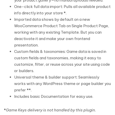
your product gallery—no manual uploads needed.
One-click full data import: Pulls all available product
info directly into your store
*
.
Imported data shows by default on a new
WooCommerce Product Tab on Single Product Page,
working with any existing Template. But you can
deactivate it and make your own frontend
presentation.
Custom fields & taxonomies: Game data is saved in
custom fields and taxonomies, making it easy to
customize, filter, or reuse across your site using code
or builders.
Universal theme & builder support: Seamlessly
works with any WordPress theme or page builder you
prefer
**
.
Includes basic Documentation for easy use.
*
Game Keys delivery is not handled by this plugin.