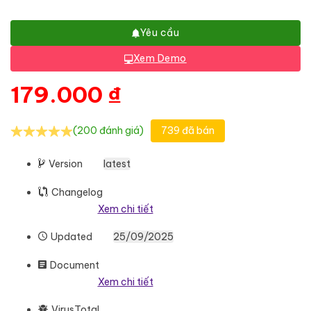
Yêu cầu
Xem Demo
179.000
₫
(200 đánh giá)
739 đã bán
Version
latest
Changelog
Xem chi tiết
Updated
25/09/2025
Document
Xem chi tiết
VirusTotal