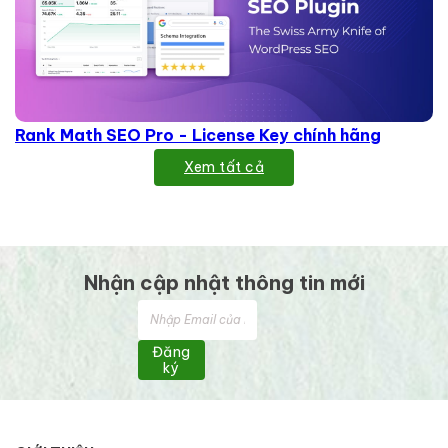
Rank Math SEO Pro - License Key chính hãng
Xem tất cả
Nhận cập nhật thông tin mới
Đăng
ký