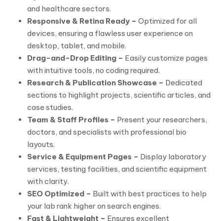
and healthcare sectors.
Responsive & Retina Ready –
Optimized for all
devices, ensuring a flawless user experience on
desktop, tablet, and mobile.
Drag-and-Drop Editing –
Easily customize pages
with intuitive tools, no coding required.
Research & Publication Showcase –
Dedicated
sections to highlight projects, scientific articles, and
case studies.
Team & Staff Profiles –
Present your researchers,
doctors, and specialists with professional bio
layouts.
Service & Equipment Pages –
Display laboratory
services, testing facilities, and scientific equipment
with clarity.
SEO Optimized –
Built with best practices to help
your lab rank higher on search engines.
Fast & Lightweight –
Ensures excellent