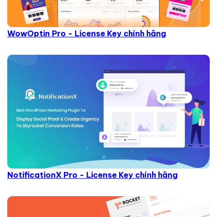
WowOptin Pro - License Key chính hãng
NotificationX Pro - License Key chính hãng