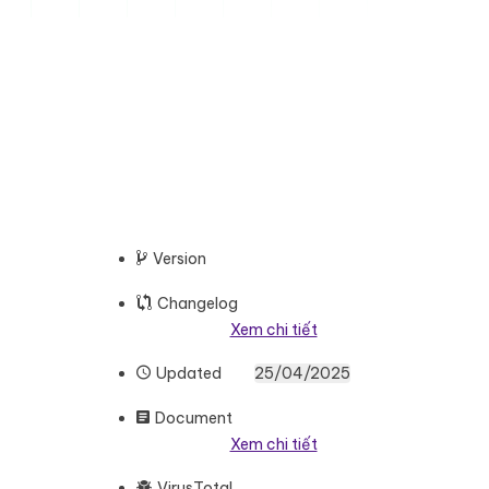
.000.000 ₫.
iá hiện tại là: 1.000.000 ₫.
Version
Changelog
Xem chi tiết
Updated
25/04/2025
Document
Xem chi tiết
VirusTotal