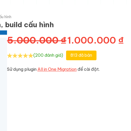
ấu hình
 build cấu hình
Giá gốc là: 5
G
5.000.000
₫
1.000.000
₫
(200 đánh giá)
813 đã bán
Sử dụng plugin
All in One Migration
để cài đặt.