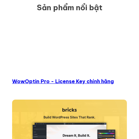
Sản phẩm nổi bật
WowOptin Pro - License Key chính hãng