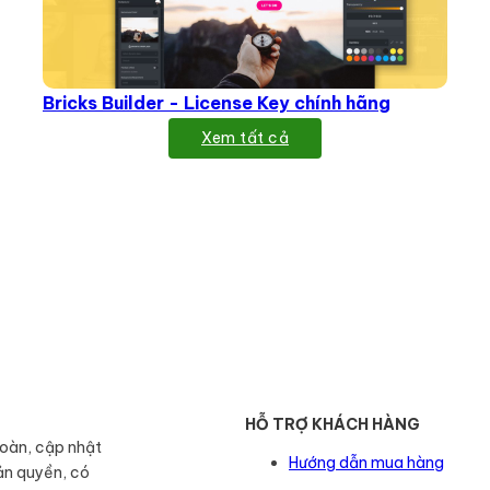
Bricks Builder - License Key chính hãng
Xem tất cả
HỖ TRỢ KHÁCH HÀNG
toàn, cập nhật
Hướng dẫn mua hàng
ản quyền, có