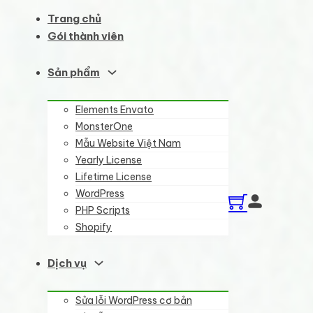
Trang chủ
Gói thành viên
Sản phẩm
Elements Envato
MonsterOne
Mẫu Website Việt Nam
Yearly License
Lifetime License
WordPress
PHP Scripts
Shopify
Dịch vụ
Sửa lỗi WordPress cơ bản