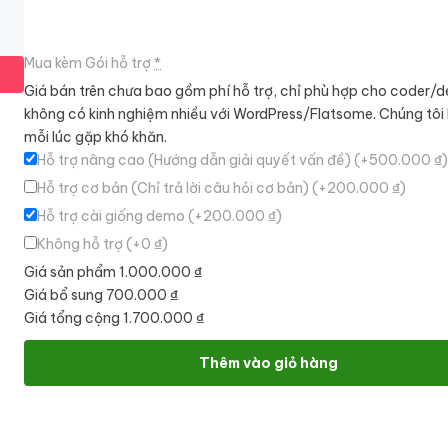
Mua kèm Gói hỗ trợ
*
Giá bán trên chưa bao gồm phí hỗ trợ, chỉ phù hợp cho coder/d
không có kinh nghiệm nhiều với WordPress/Flatsome. Chúng tôi
mỗi lúc gặp khó khăn.
Hỗ trợ nâng cao (Hướng dẫn giải quyết vấn đề)
(+500.000 ₫)
Hỗ trợ cơ bản (Chỉ trả lời câu hỏi cơ bản)
(+200.000 ₫)
Hỗ trợ cài giống demo
(+200.000 ₫)
Không hỗ trợ
(+0 ₫)
Giá sản phẩm
1.000.000 ₫
Giá bổ sung
700.000 ₫
Giá tổng cộng
1.700.000 ₫
Mẫu website bán hàng máy tính, build cấu hình số lượng
Thêm vào giỏ hàng