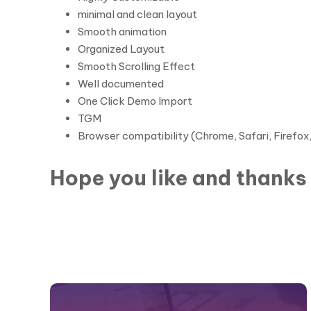
minimal and clean layout
Smooth animation
Organized Layout
Smooth Scrolling Effect
Well documented
One Click Demo Import
TGM
Browser compatibility (Chrome, Safari, Firefox
Hope you like and thanks