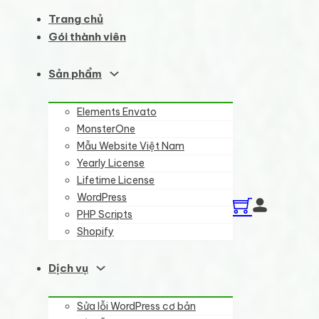
Trang chủ
Gói thành viên
Sản phẩm
Elements Envato
MonsterOne
Mẫu Website Việt Nam
Yearly License
Lifetime License
WordPress
PHP Scripts
Shopify
Dịch vụ
Sửa lỗi WordPress cơ bản