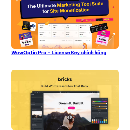
WowOptin Pro - License Key chính hãng