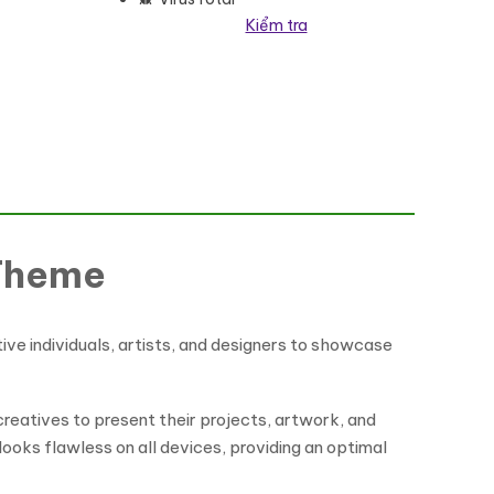
Kiểm tra
ss Theme số lượng
 Theme
ive individuals, artists, and designers to showcase
creatives to present their projects, artwork, and
ooks flawless on all devices, providing an optimal