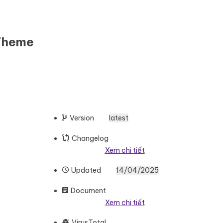
 Theme
Version
latest
Changelog
Xem chi tiết
Updated
14/04/2025
Document
Xem chi tiết
VirusTotal