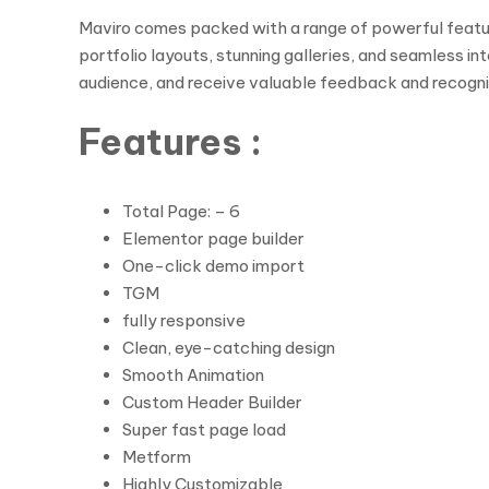
Maviro comes packed with a range of powerful featur
portfolio layouts, stunning galleries, and seamless i
audience, and receive valuable feedback and recognit
Features :
Total Page: – 6
Elementor page builder
One-click demo import
TGM
fully responsive
Clean, eye-catching design
Smooth Animation
Custom Header Builder
Super fast page load
Metform
Highly Customizable