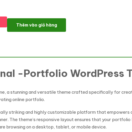
Maviro - Creative Personal Portfolio Wordpress Theme WordPre
Thêm vào giỏ hàng
onal -Portfolio WordPress
, a stunning and versatile theme crafted specifically for creat
ating online portfolio.
sually striking and highly customizable platform that empowers 
ner. The theme’s responsive layout ensures that your portfolio l
re browsing on a desktop, tablet, or mobile device.