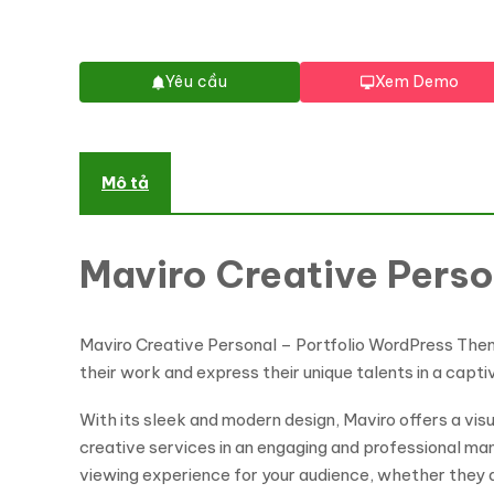
Yêu cầu
Xem Demo
Mô tả
Maviro Creative Pers
Maviro Creative Personal – Portfolio WordPress Theme
their work and express their unique talents in a captiv
With its sleek and modern design, Maviro offers a vi
creative services in an engaging and professional man
viewing experience for your audience, whether they a