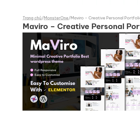
Trang chủ
/
MonsterOne
/
Maviro - Creative Personal Portf
Maviro – Creative Personal P