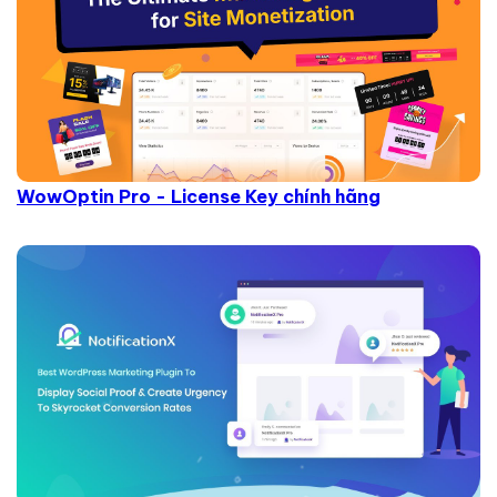
WowOptin Pro - License Key chính hãng