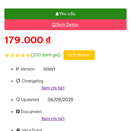
Yêu cầu
Xem Demo
179.000
₫
(200 đánh giá)
625 đã bán
Version
latest
Changelog
Xem chi tiết
Updated
06/09/2025
Document
Xem chi tiết
VirusTotal